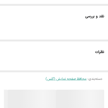
مقاومت بالا در برابر ضربه: ساخته‌شده از شیشه حرارت‌دیده
(Tempered Glass) با استحکام فوق‌العاده
نقد و بررسی
ضد خش و اثر انگشت: محافظت از نمایشگر در برابر آسیب و
لک‌برجای‌مانده از انگشت
شفافیت بالا و لمس روان: انتقال کامل وضوح تصویر و حفظ دقت
عملکرد لمسی
نصب آسان و بدون حباب: بدون نیاز به مهارت خاص و بدون ایجاد
نظرات
حباب هوا
دسته‌بندی
:
محافظ صفحه نمایش (گلس)