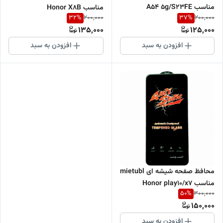
مناسب A54 5g/S23FE
مناسب Honor X8B
32
%
37
%
200,000
200,000
135,000
125,000
افزودن به سبد
افزودن به سبد
محافظ صفحه شیشه ای mietubl
مناسب Honor play10/x7
50
%
300,000
4G/X7A/X5C/X5c Plus
150,000
افزودن به سبد