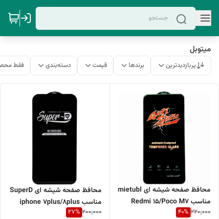
میتوبل
پربازدیدترین
برندها
قیمت
دسته‌بندی
فقط محصو
محافظ صفحه شیشه ای mietubl
محافظ صفحه شیشه ای SuperD
مناسب Redmi 15/Poco M7
مناسب iphone 7plus/8plus
27
%
40
%
200,000
220,000