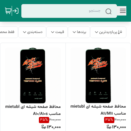
پربازدیدترین
برندها
قیمت
دسته‌بندی
فقط محصو
محافظ صفحه شیشه ای mietubl
محافظ صفحه شیشه ای mietubl
مناسب A11/M11
مناسب A10/A10s
35
%
35
%
200,000
200,000
130,000
130,000