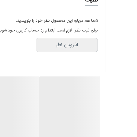
نظرات
نوع صفحه نمایش: TFT LCD
اندازه صفحه نمایش: 11 اینچ
شما هم درباره این محصول نظر خود را بنویسید.
مدل تراشه: Qualcomm Snapdragon 695 5G (6 نانومتری)
برای ثبت نظر، لازم است ابتدا وارد حساب کاربری خود شوید
ظرفیت باتری: 7040 میلی آمپر ساعت
افزودن نظر
کیفیت دوربین اصلی: دارای لنز 8 مگاپیکسل