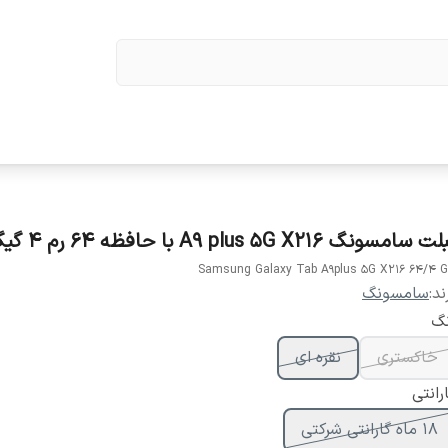
 سامسونگ A9 plus 5G X216 با حافظه 64 رم 4 گیگابایت
Samsung Galaxy Tab A9plus 5G X216 64/4 
ند:
سامسونگ
نگ
خاکستری
نقره ای
رانتی
18 ماه گارانتی شرکتی