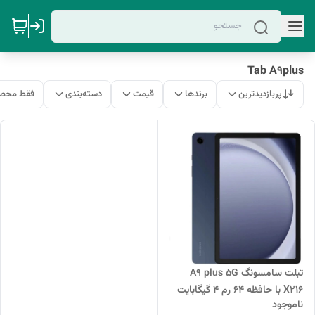
Tab A9plus
پربازدیدترین
برندها
قیمت
دسته‌بندی
فقط محصو
تبلت سامسونگ A9 plus 5G
X216 با حافظه 64 رم 4 گیگابایت
ناموجود