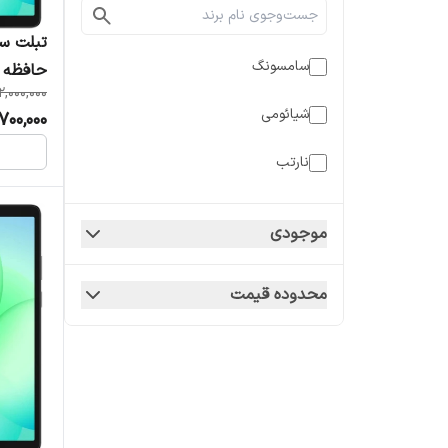
سامسونگ
حافظه 64 رم 4 گیگابایت
2,000,000
شیائومی
700,000
نارتب
موجودی
محدوده قیمت