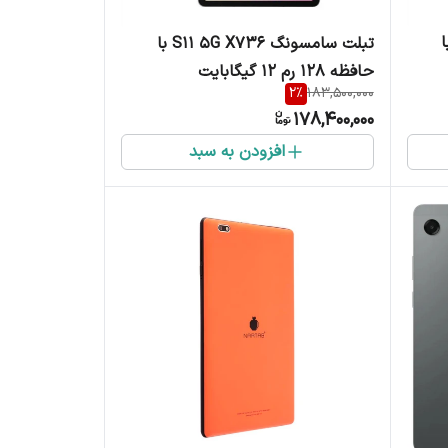
S11 5G X با
تبلت سامسونگ S11 5G X736 با
حافظه 128 رم 12 گیگابایت
2
%
183,500,000
178,400,000
افزودن به سبد