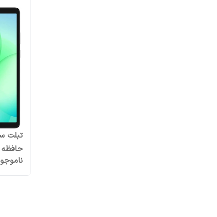
حافظه 256 رم 8 گیگابایت
ناموجو