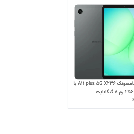
تبلت سامسونگ A11 plus 5G X236 با
د