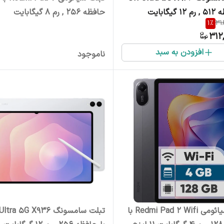
یگابایت
حافظه 256 , رم 8 گیگابایت
1
%
31
312,
افزودن به سبد
ناموجود
تبلت شیائومی Redmi Pad 2 Wifi با
تبلت سامسونگ X936