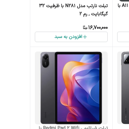
تبلت سامسونگ A11 plus 5G X236 با
تبلت نارتب مدل N281 با ظرفیت 32
گیگابایت , رم 2
16,700,000
افزودن به سبد
تبلت شیائومی Redmi Pad 2 Wifi با