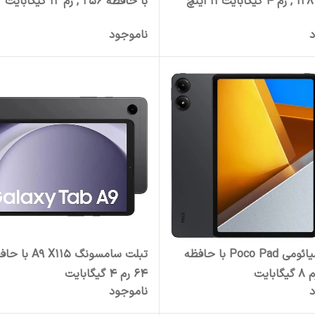
چ
با حافظه 256 , رم 12 گیگابایت
د
ناموجود
تبلت شیائومی Poco Pad با حافظه
تبلت سامسونگ A9 X115 
64 رم 4 گیگابایت
د
ناموجود