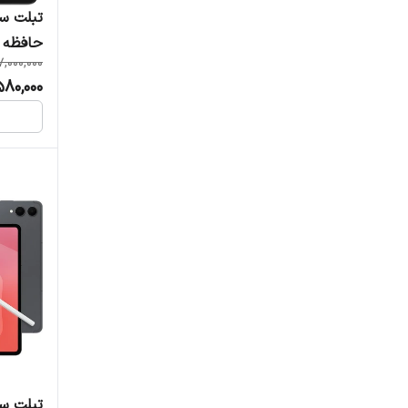
حافظه 128 رم 8 گیگابایت
,000,000
580,000