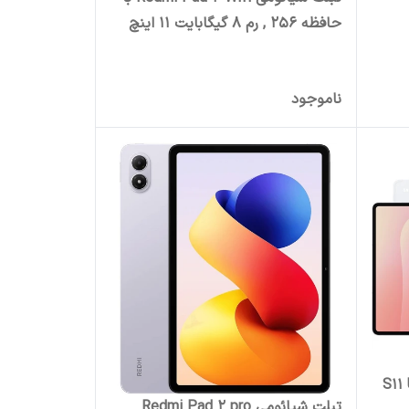
حافظه 256 , رم 8 گیگابایت 11 اینچ
ناموجود
S11 Ultra 5G 
تبلت شیائومی Redmi Pad 2 pro