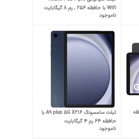
Wifi با حافظه 256 , رم 8 گیگابایت
ناموجود
12.1 اینچ
با حافظه
تبلت سامسونگ A9 plus 5G X216 با
حافظه 64 رم 4 گیگابایت
ناموجود