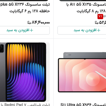
تبلت سامسونگ A11 5G X135 با
حافظه 128 رم 6 گیگابایت
7
%
57
84,400,000
52,
افزودن به سبد
افزودن به سبد
تبلت سامسونگ S11 Ultra 5G X936
تبلت شیائومی Redmi Pad 7 با