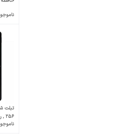
حافظه 128 , رم 4 گیگابایت 11 این
ناموجو
256 , رم 8 گیگابایت
ناموجو