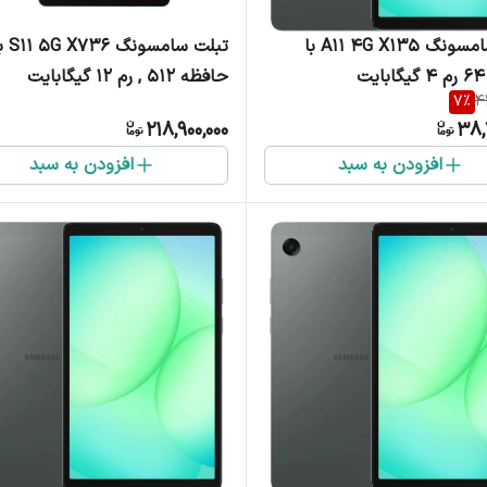
تبلت سامسونگ A11 4G X135 با
تبلت سامسونگ 736
حافظه 512 , رم 12 گیگابایت
7
%
4
218,900,000
38,
افزودن به سبد
افزودن به سبد