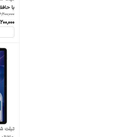
با حافظه 512 , رم 12 گ
6,200,000
200,000