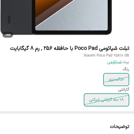
تبلت شیائومی Poco Pad با حافظه 256 , رم 8 گیگابایت
Xiaomi Poco Pad 256/8 GB
برند:
شیائومی
رنگ
خاکستری
گارانتی
18 ماه گارانتی شرکتی
توضیحات