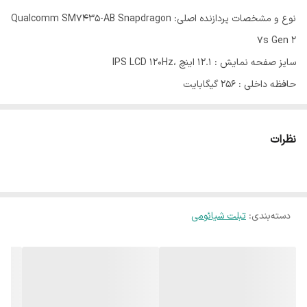
نوع و مشخصات پردازنده اصلی: Qualcomm SM7435-AB Snapdragon
7s Gen 2
سایز صفحه نمایش : 12.1 اینچ ،IPS LCD 120Hz
حافظه داخلی : 256 گیگابایت
حافظه: RAM 8 گیگابایت
کیفیت دوربین : ۸ مگاپیکسل
نظرات
ظرفیت باتری : 10000 میلی‌ آمپر‌ ساعت
تبلت Poco Pad به عنوان اولین تبلت این برند در سال 2024 روانه بازار
شد. تراشه اسنپدراگون، پشتیبانی از دالبی ویژن و دالبی اتموس، رفرش ریت
دسته‌بندی
:
تبلت شیائومی
120 هرتزی و… از جمله مشخصاتی هستند که این محصول ارائه می‌دهد.
اگر می‌خواهید بدانید که علاوه بر اجرای کارهای روزمره، مناسب گیم و
استفاده‌های سنگین هم هست یا خیر، در ادامه مطلب با ما همراه باشید.
مشخصات پوکو پد از نظر نرم افزار
تبلت Poco Pad،یک دستگاه اندرویدی بوده و آخرین نسخه اندروید یعنی