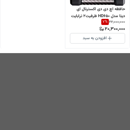
حافظه اچ دی دی اکسترنال ای
دیتا مدل HD650 ظرفیت2 ترابایت
7
%
22,000,000
20,300,000
افزودن به سبد