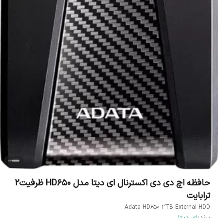
حافظه اچ دی دی اکسترنال ای دیتا مدل HD650 ظرفیت2
ترابایت
Adata HD650 2TB External HDD
برند:
ای دیتا