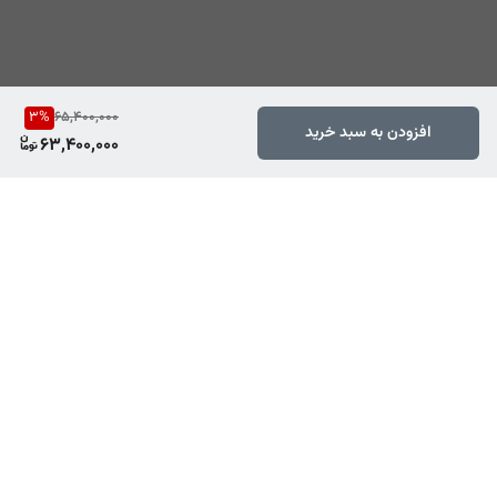
3
%
65,400,000
افزودن به سبد خرید
63,400,000
برگشت به بالا