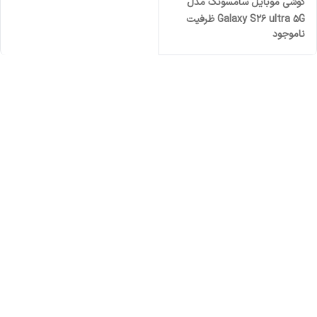
گوشی موبایل سامسونگ مدل
Galaxy S26 ultra 5G ظرفیت
ناموجود
512 گیگابایت و رم 12