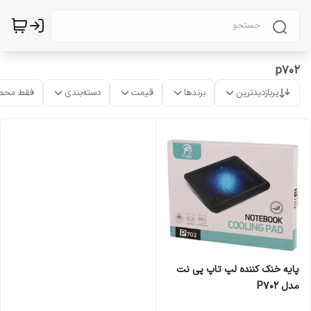
p702
پربازدیدترین
برندها
قیمت
دسته‌بندی
فقط محص
پایه خنک کننده لپ تاپ پی نت
مدل P702