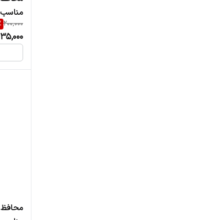
مناسب dmi Note8/Note8T
%
200,000
135,000