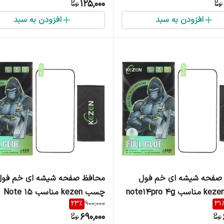
125,000
افزودن به سبد
افزودن به سبد
صفحه شیشه ای خم فول
محافظ صفحه شیشه ای خم فول
چسب kezen مناسب Note 15
23
%
900,000
31
690,000