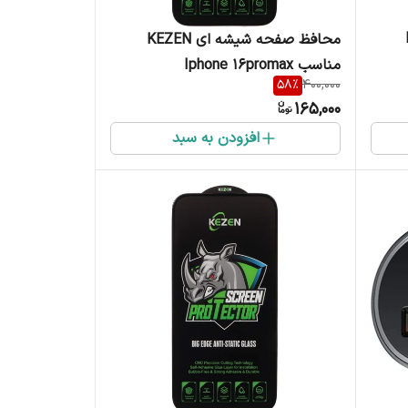
K
محافظ صفحه شیشه ای KEZEN
مناسب Iphone 16promax
58
%
400,000
165,000
افزودن به سبد