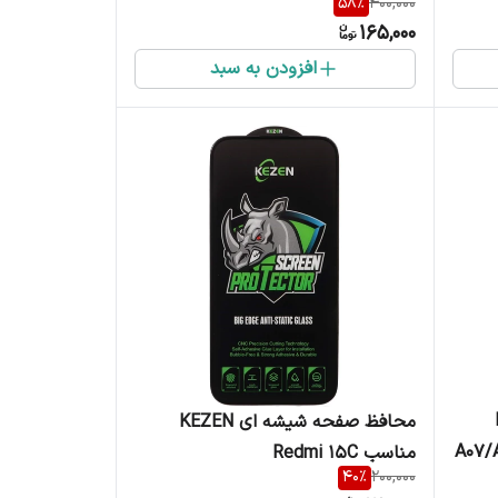
58
%
400,000
165,000
افزودن به سبد
K
محافظ صفحه شیشه ای KEZEN
مناسب Redmi 15C
40
%
200,000