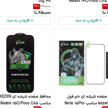
Re
48 وات
26
%
890,000
32
650,000
افزودن به سبد
افزودن به سبد
صفحه شیشه ای خم فول
محافظ صفحه شیشه ای EZEN
چسب kezen مناسب Note 15Pro
مناسب Redmi 15C/Poco C85