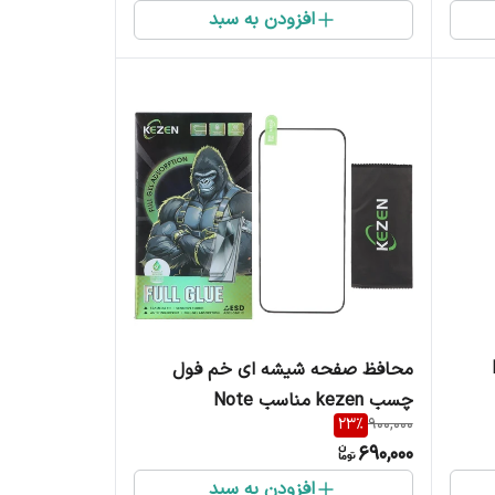
افزودن به سبد
K
محافظ صفحه شیشه ای خم فول
چسب kezen مناسب Note
23
%
900,000
15ProPlus
690,000
افزودن به سبد