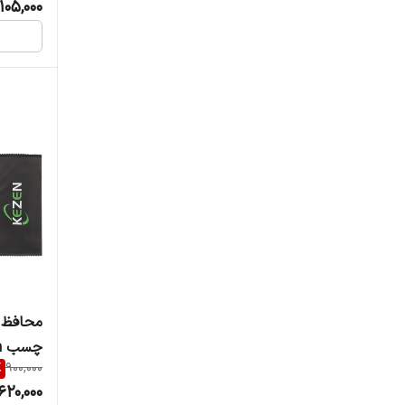
105,000
محافظ 
چسب kezen مناسب note14pro 4g
%
900,000
620,000