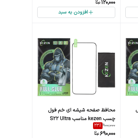
120,000
افزودن به سبد
محافظ صفحه شیشه ای خم فول
چسب kezen مناسب S22 Ultra
23
%
900,000
690,000