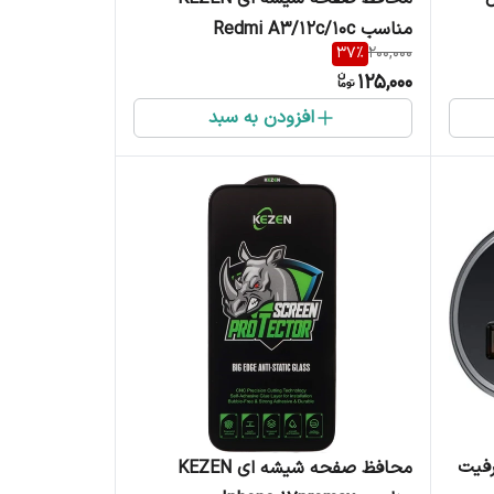
مناسب Redmi A3/12c/10c
37
%
200,000
N
125,000
افزودن به سبد
کزن مدل C-818 ظرفیت
محافظ صفحه شیشه ای KEZEN