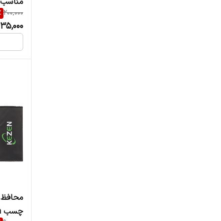
مناسب dmi 14C/Poco C75
%
200,000
135,000
محافظ 