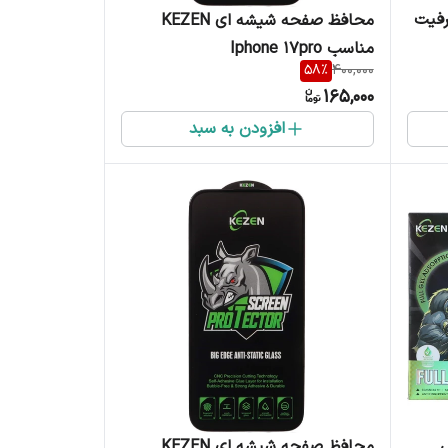
 کزن مدل C-815 ظرفیت
محافظ صفحه شیشه ای KEZEN
مناسب Iphone 17pro
58
%
400,000
A1
165,000
افزودن به سبد
محافظ صفحه شیشه ای KEZEN