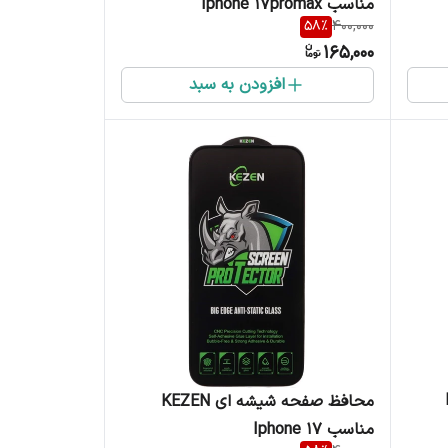
مناسب Iphone 17promax
58
%
400,000
165,000
افزودن به سبد
K
محافظ صفحه شیشه ای KEZEN
مناسب Iphone 17