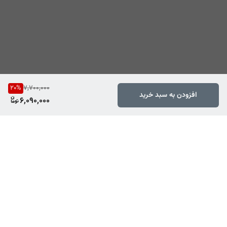
20
%
7,700,000
افزودن به سبد خرید
6,090,000
برگشت به بالا