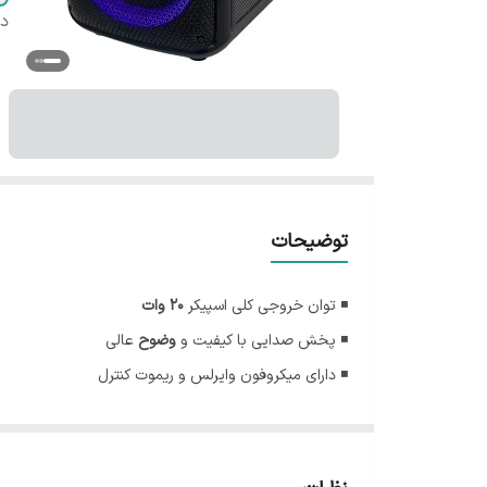
دس
توضیحات
◾ توان خروجی کلی اسپیکر
20 وات
◾ پخش صدایی با کیفیت و
وضوح
عالی
◾ دارای میکروفون وایرلس و ریموت کنترل
◾ دارای نورپردازی زیبا و جذاب
RGB
◾ دارای باتری داخلی
6500mAh