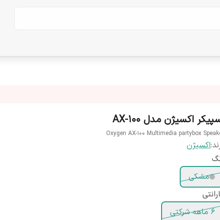
پیکر اکسیژن مدل AX-100
Oxygen AX-100 Multimedia partybox Speak
ند:
اکسیژن
نگ
مشکی
رانتی
6 ماهه شرکتی