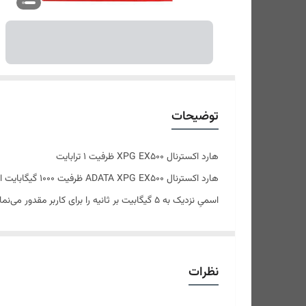
توضیحات
هارد اکسترنال XPG EX500 ظرفیت 1 ترابایت
اسمیِ نزدیک به 5 گیگابیت بر ثانیه را برای کاربر مقدور می‌نماید.
مشخصات
مونتاژ شرکتی-اسمبل شده-استوک(هارد داخلی میکس بر
وزن: ۲۲۰ گرم
نظرات
دارای استاندارد IPX7