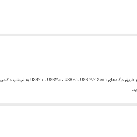
هارد اکسترنال ADATA XPG EX500 ظرفیت 1000 گی
ند)