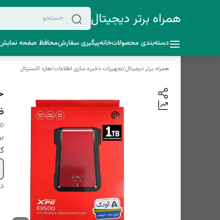
همراه برتر دیجیتال
دسته‌بندی محصولات
خانه
پیگیری سفارش
محافظ صفحه نمایش 
همراه برتر دیجیتال
/
تجهیزات ذخیره سازی اطلاعات
/
هارد اکسترنال
ظر
بر
گا
دس