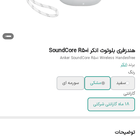
هندزفری بلوتوث انکر SoundCore R50i
Anker SoundCore R50i Wireless Handesfree
برند:
انکر
رنگ
سفید
مشکی
سورمه ای
گارانتی
18 ماه گارانتی شرکتی
توضیحات