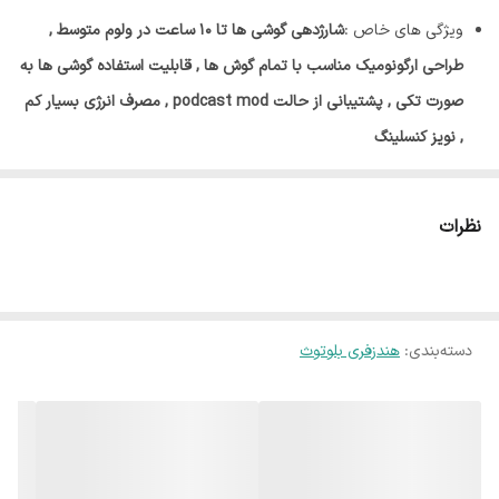
ویژگی های خاص :
شارژدهی گوشی ها تا 10 ساعت در ولوم متوسط ,
طراحی ارگونومیک مناسب با تمام گوش ها , قابلیت استفاده گوشی ها به
صورت تکی , پشتیبانی از حالت podcast mod , مصرف انرژی بسیار کم
, نویز کنسلینگ
اقلام همراه :
یک کابل شارژ تایپ سی 60 سانتی متری , 3 عدد سری
سیلیکونی S/M/L
نظرات
برند :
انکر
رنگ :
مشکی , آبی تیره
دسته‌بندی
:
هندزفری بلوتوث