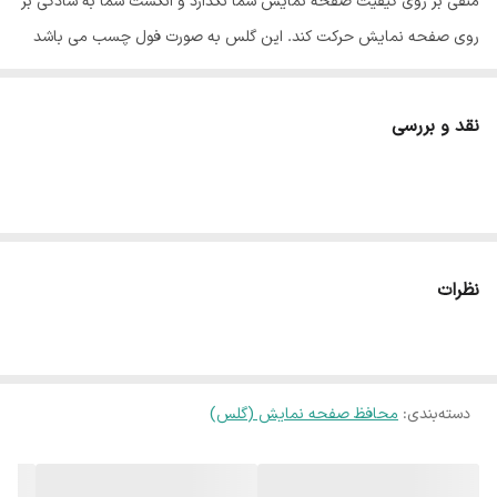
منفی بر روی کیفیت صفحه نمایش شما نگذارد و انگشت شما به سادگی بر
روی صفحه نمایش حرکت کند. این گلس به صورت فول چسب می باشد
به همین خاطر به خوبی روی صفحه نمایش شما قرار می گیرد و آن را می
پوشاند ، بنابراین اگر هنگام چسباندن گلس با دقت کافی این کار را انجام
نقد و بررسی
دهید ، هیچگونه حبابی زیر محافظ صفحه نمایش شما ایجاد نخواهد شد.
شما با داشتن گلس تمام صفحه تا حد زیادی از شکستن صفحه نمایش
تلفن همراه خود جلوگیری می کنید و به طور کامل مانع از ایجاد خط و خش
بر روی صفحه نمایش می شوید.
ساختار:
شفاف
نظرات
قابلیت نصب آسان:
بله
مقاوم در برابر ضربه:
بله
ضد گرد و غبار:
بله
دسته‌بندی
:
محافظ صفحه نمایش (گلس)
جلوگیری از ایجاد خط و خش روی صفحه نمایش:
دارد
سایر قابلیت های ویژه