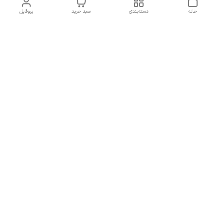
خانه
دسته‌بندی
سبد خرید
پروفایل
برگشت به بالا
ارسال ویژه
پشتیبانی ۲۴ ساعته