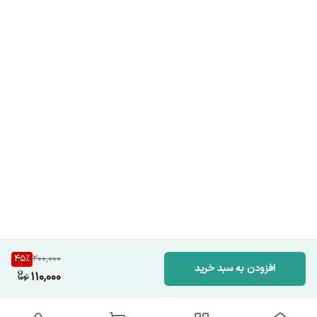
45
%
200,000
افزودن به سبد خرید
110,000