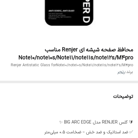
محافظ صفحه شیشه ای Renjer مناسب
Note10/note10s/Note11/note11s/note12s/M4pro
Renjer Antistatic Glass forNote10/note10s/Note11/note11s/note12s/M4pro
برند:
رنجر
توضیحات
🔰 گلس RENJER مدل BIG ARC EDGE ✨
✅ ضد استاتیک و ضد خش – ضخامت 0.5 میلی‌متر