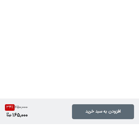
34
%
250,000
افزودن به سبد خرید
165,000