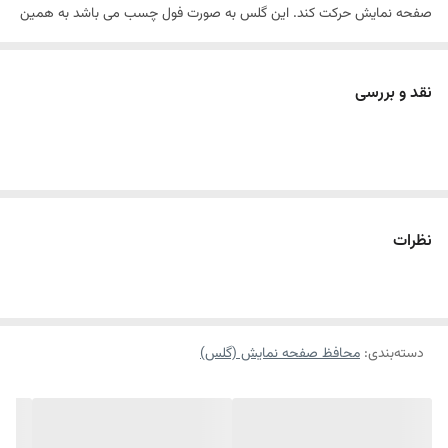
صفحه نمایش حرکت کند. این گلس به صورت فول چسب می باشد به همین
خاطر به خوبی روی صفحه نمایش شما قرار می گیرد و آن را می پوشاند ،
بنابراین اگر هنگام چسباندن گلس با دقت کافی این کار را انجام دهید ،
نقد و بررسی
هیچگونه حبابی زیر محافظ صفحه نمایش شما ایجاد نخواهد شد. شما با
داشتن گلس تمام صفحه تا حد زیادی از شکستن صفحه نمایش تلفن همراه
خود جلوگیری می کنید و به طور کامل مانع از ایجاد خط و خش بر روی صفحه
نمایش می شوید.
ساختار:
شفاف
نظرات
قابلیت نصب آسان:
بله
مقاوم در برابر ضربه:
بله
ضد گرد و غبار:
بله
دسته‌بندی
:
محافظ صفحه نمایش (گلس)
جلوگیری از ایجاد خط و خش روی صفحه نمایش:
دارد
سایر قابلیت های ویژه
- تمام چسب