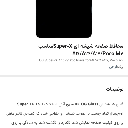
محافظ صفحه شیشه ای Super-Xمناسب
A16/A26/A17/Poco M7
OG Super-X Anti-Static Glass forA16/A26/A17/Poco M7
برند:
اوجی
توضیحات
گلس شیشه ای XK OG Glass سری آنتی استاتیک Super XG ESD
اورجینال
تمام چسب به صورت شیشه ای طراحی شده که کمترین تاثیر منفی
بر روی کیفیت صفحه نمایش شما نگذارد و انگشت شما به سادگی بر روی