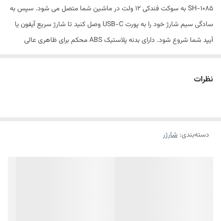
SH-1085 به سوکت فندکی 12 ولت در ماشین شما متصل می شود. سپس به
سادگی سیم شارژ خود را به پورت USB-C وصل کنید تا شارژ سریع آیفون یا
آیپد شما شروع شود. دارای بدنه پلاستیک ABS محکم برای ظاهری عالی
است. شارژر ماشین شیک و سبک اپل 20 واتی USB-C یکی از لوازم ضروری
برای شارژ در حین حرکت است. پورت USB-C برق PD شارژ سریع را فراهم
نظرات
می کند و می تواند آیفون یا آیپد را شارژ کند. به درگاه کمکی 12 ولت هر وسیله
نقلیه وصل می شود. مجهز به نشانگر شارژ LED برای اینکه بدانید چه زمانی
برق در دستگاه جریان دارد.
دسته‌بندی
:
شارژر
شارژر فندکی اپل ۲۰ وات همراه با کابل شارژر – انتخابی سریع و مطمئن برای
کاربران آیفون
اگر به‌ دنبال
شارژر فندکی اپل 20 وات
همراه با
کابل شارژر آیفون
با کیفیت
بالا برای آیفون خود هستید، این محصول با
توان ۲۰ وات
و طراحی مینیمال،
گزینه‌ای عالی برای
شارژ سریع
گوشی در خودرو است.
همراه با این
شارژر
، یک
کابل شارژر
سازگار با
دستگاه‌ های اپل
نیز ارائه