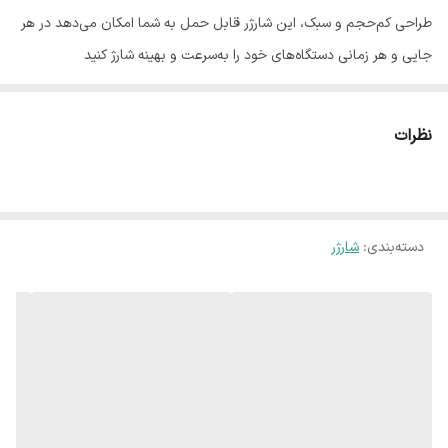
طراحی کم‌حجم و سبک، این شارژر قابل حمل به شما امکان می‌دهد در هر
جایی و هر زمانی دستگاه‌های خود را به‌سرعت و بهینه شارژ کنید
مشخصات کلی
ابعاد: 50x30x28 میلی‌متر
نظرات
وزن: 50 گرم
ولتاژ ورودی: 12-24 ولت
ولتاژ خروجی: 5 ولت
دسته‌بندی
:
شارژر
شدت جریان خروجی: 3.1 آمپر مخصوص تبلت و موبایل
تعداد درگاه خروجی:1 عدد
نوع درگاه خروجی:USB 3.0
توضیحات:
ABS Material ، محافظ در برابر آتش گرفتن، ضد آب، مناسب برای انواع
موبایل و تبلت اندرویید و آیفون، قابل استفاده در انواع خودروها
کابل همراه: ندارد