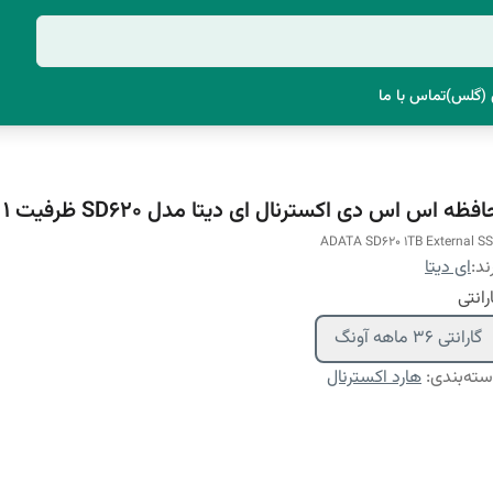
(گلس)
تماس با ما
فظه اس اس دی اکسترنال ای دیتا مدل SD620 ظرفیت 1 ترابایت
ADATA SD620 1TB External S
ند:
ای دیتا
رانتی
گارانتی 36 ماهه آونگ
ته‌بندی
:
هارد اکسترنال