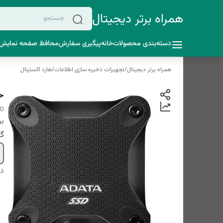
همراه برتر دیجیتال
دسته‌بندی محصولات
خانه
پیگیری سفارش
محافظ صفحه نمایش 
همراه برتر دیجیتال
/
تجهیزات ذخیره سازی اطلاعات
/
هارد اکسترنال
حا
SD
بر
گا
دس