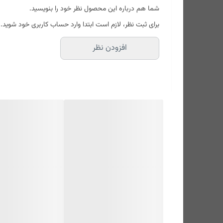
شما هم درباره این محصول نظر خود را بنویسید.
نوع فلش
3D NAND
برای ثبت نظر، لازم است ابتدا وارد حساب کاربری خود شوید.
نوع هارد
قابل حمل
رابط‌‌ ها
USB 3.2
افزودن نظر
ظرفیت
1 ترابایت
میزان مقاومت در ضربه
1.22 متر
وزن
54.9 گرم
نوع اتصال
با سیم