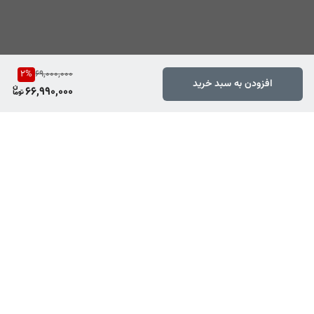
2
%
69,000,000
افزودن به سبد خرید
66,990,000
برگشت به بالا