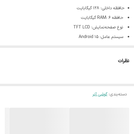
حافظه داخلی: 128 گیگابایت
حافظه RAM: 6 گیگابایت
نوع صفحه‌نمایش: TFT LCD
سیستم عامل: Android 15
ابعاد: 163.95x75.60x8.39 میلیمتر
تراشه: MediaTek Helio G81 Ultra / تراشه 12 نانومتری
نظرات
اندازه صفحه نمایش: 6.61 اینچ
دسته‌بندی
:
گوشی آنر