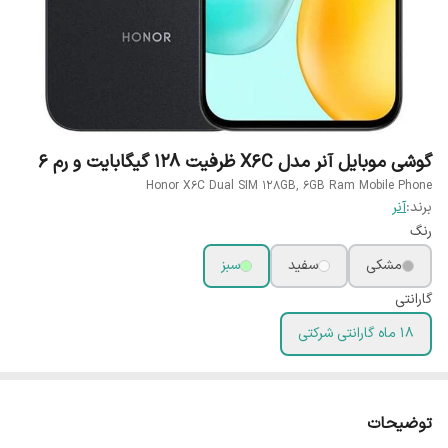
گوشی موبایل آنر مدل X6C ظرفیت 128 گیگابایت و رم 6
Honor X6C Dual SIM 128GB, 6GB Ram Mobile Phone
برند:
آنر
رنگ
مشکی
سفید
سبز
گارانتی
18 ماه گارانتی شرکتی
توضیحات