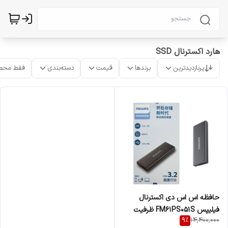
هارد اکسترنال SSD
پربازدیدترین
برندها
قیمت
دسته‌بندی
فقط محص
حافظه اس اس دی اکسترنال
فیلیپس FM61PS051S ظرفیت
9
%
14,400,000
512 گیگابایت