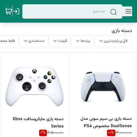
دسته بازی
پربازدیدترین
برندها
قیمت
دسته‌بندی
فقط محصو
دسته بازی بی سیم سونی مدل
دسته بازی مایکروسافت Xbox
DualSense مخصوص PS5
Series
2
%
10
%
12,500,000
14,000,000