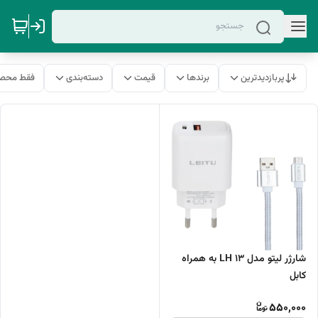
پربازدیدترین
برندها
قیمت
دسته‌بندی
فقط محصو
شارژر لیتو مدل LH 13 به همراه
کابل
550,000