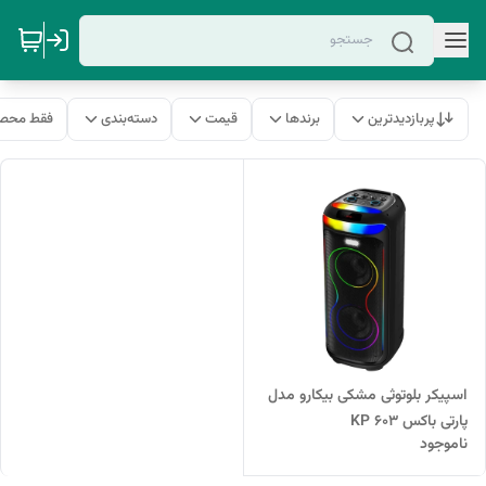
پربازدیدترین
برندها
قیمت
دسته‌بندی
فقط محصو
اسپیکر بلوتوثی مشکی بیکارو مدل
پارتی باکس KP 603
ناموجود